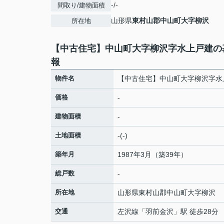
-/-
間取り/建物面積
山形県
東村山郡中山町
大字柳沢
所在地
【中古住宅】中山町大字柳沢字水上戸建の
報
物件名
【中古住宅】中山町大字柳沢字水
価格
-
建物面積
-
土地面積
-(-)
築年月
1987年3月（築39年）
総戸数
-
所在地
山形県
東村山郡中山町
大字柳沢
交通
左沢線
「
羽前金沢
」駅 徒歩28分