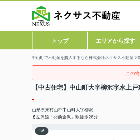
トップ
エリアから探す
中山町で不動産を購入するなら株式会社ネクサス不動産
この物
【中古住宅】中山町大字柳沢字水上戸
-
山形県
東村山郡中山町
大字柳沢
左沢線「羽前金沢」駅徒歩28分
1
/
6