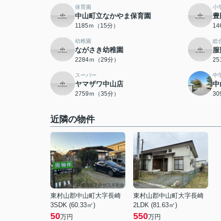
保育園
小
中山町立なかやま保育園
豊
1185ｍ（15分）
1
幼稚園
総
ながさき幼稚園
服
2284ｍ（29分）
2
スーパー
中
ヤマザワ中山店
中
2759ｍ（35分）
3
近隣の物件
東村山郡中山町大字長崎
東村山郡中山町大字長崎
3SDK (60.33㎡)
2LDK (81.63㎡)
50
550
万円
万円