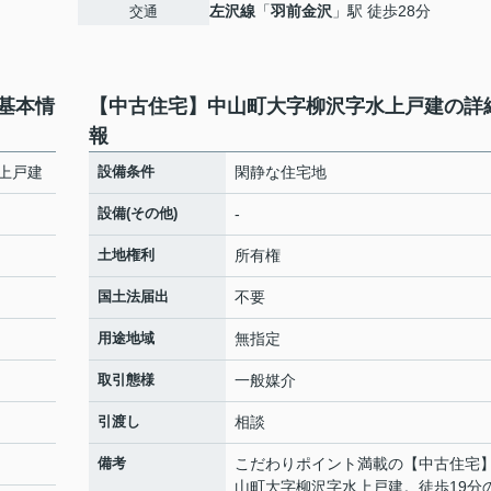
左沢線
「
羽前金沢
」駅 徒歩28分
交通
基本情
【中古住宅】中山町大字柳沢字水上戸建の詳
報
上戸建
設備条件
閑静な住宅地
設備(その他)
-
土地権利
所有権
国土法届出
不要
用途地域
無指定
取引態様
一般媒介
引渡し
相談
備考
こだわりポイント満載の【中古住宅
山町大字柳沢字水上戸建。徒歩19分