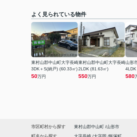
よく見られている物件
東村山郡中山町大字長崎
東村山郡中山町大字長崎
山形
3DK＋S(納戸) (60.33㎡)
2LDK (81.63㎡)
4LDK
50
550
580
万円
万円
市区町村から探す
東村山郡中山町
山形市
町名から探す
大字長崎
大字岡
飯塚町