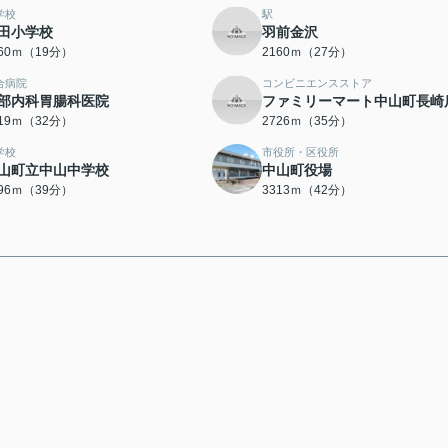
学校
駅
田小学校
羽前金沢
460ｍ（19分）
2160ｍ（27分）
合病院
コンビニエンスストア
部内科胃腸科医院
ファミリーマート中山町長崎
519ｍ（32分）
2726ｍ（35分）
学校
市役所・区役所
山町立中山中学校
中山町役場
096ｍ（39分）
3313ｍ（42分）