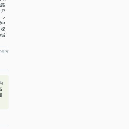
道路
古戸
うっ
郡中
て探
地域
の見方
内
当
報