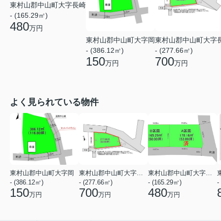
東村山郡中山町大字長崎
- (165.29㎡)
480
万円
東村山郡中山町大字岡
東村山郡中山町大字
- (386.12㎡)
- (277.66㎡)
150
700
万円
万円
よく見られている物件
東村山郡中山町大字岡
東村山郡中山町大字長崎
東村山郡中山町大字長崎
- (386.12㎡)
- (277.66㎡)
- (165.29㎡)
-
150
700
480
万円
万円
万円