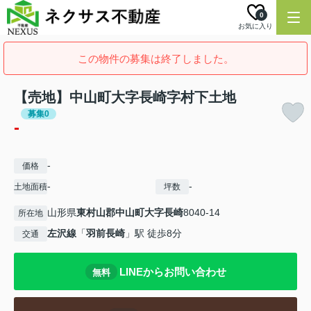
0
お気に入り
この物件の募集は終了しました。
【売地】中山町大字長崎字村下土地
募集0
-
-
価格
-
-
土地面積
坪数
山形県
東村山郡中山町
大字長崎
8040-14
所在地
左沢線
「
羽前長崎
」駅 徒歩8分
交通
LINEからお問い合わせ
無料