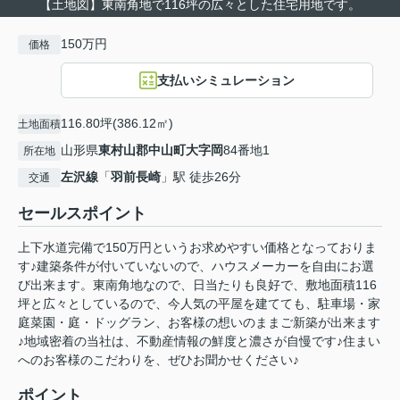
【土地図】東南角地で116坪の広々とした住宅用地です。
150万円
価格
支払いシミュレーション
116.80坪(386.12㎡)
土地面積
山形県
東村山郡中山町
大字岡
84番地1
所在地
左沢線
「
羽前長崎
」駅 徒歩26分
交通
セールスポイント
上下水道完備で150万円というお求めやすい価格となっておりま
す♪建築条件が付いていないので、ハウスメーカーを自由にお選
び出来ます。東南角地なので、日当たりも良好で、敷地面積116
坪と広々としているので、今人気の平屋を建てても、駐車場・家
庭菜園・庭・ドッグラン、お客様の想いのままご新築が出来ます
♪地域密着の当社は、不動産情報の鮮度と濃さが自慢です♪住まい
へのお客様のこだわりを、ぜひお聞かせください♪
ポイント