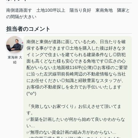
南側道路面す
土地100坪以上
陽当り良好
東南角地
隣家と
の間隔が大きい
担当者のコメント
南側と東側が道路に面しているため、日当たりを確
保する事ができます◎土地を購入した後は好きなタ
イミングで住まいを建てられる建築条件なし◎防犯
東海林 大
面も高くどなた様も安心できる角地です◎広さの心
睦
配がいらない土地面積116坪(公簿)◎お客様のご要望
に沿った左沢線羽前長崎周辺の不動産情報なら当社
にお任せください◎知識と経験豊富なスタッフが、
お客様の不動産探しを全力でお手伝いいたします
(^o^)
『失敗しないお家づくり』お伝えさせて頂いてま
す。
✅新築を計画したいが何から始めて良いかわからな
い…
✅無理のない資金計画の組み方がわからない…