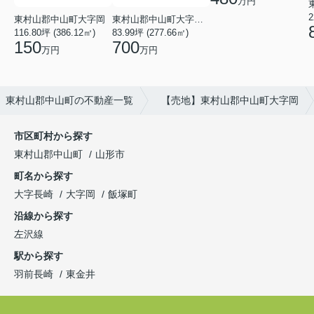
万円
2
東村山郡中山町大字岡
東村山郡中山町大字長崎
116.80坪 (386.12㎡)
83.99坪 (277.66㎡)
150
700
万円
万円
東村山郡中山町の不動産一覧
【売地】東村山郡中山町大字岡
市区町村から探す
東村山郡中山町
山形市
町名から探す
大字長崎
大字岡
飯塚町
沿線から探す
左沢線
駅から探す
羽前長崎
東金井