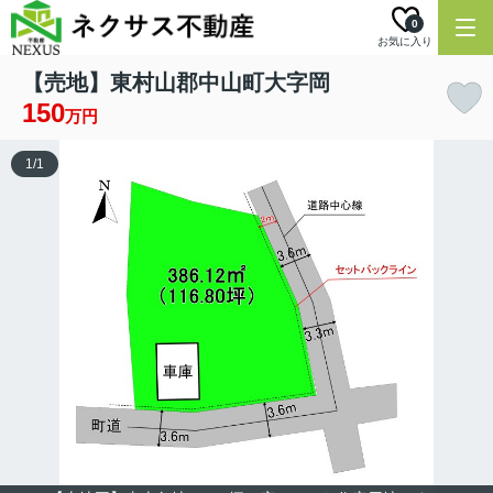
0
お気に入り
【売地】東村山郡中山町大字岡
150
万円
1
/
1