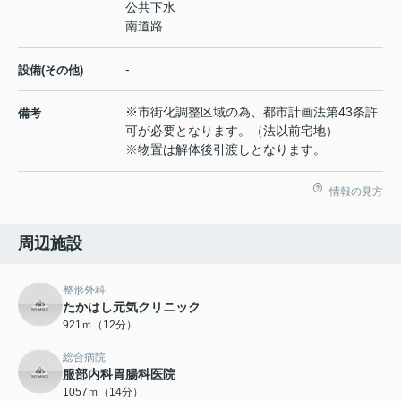
公共下水
南道路
-
設備(その他)
※市街化調整区域の為、都市計画法第43条許
備考
可が必要となります。（法以前宅地）
※物置は解体後引渡しとなります。
情報の見方
周辺施設
整形外科
たかはし元気クリニック
921ｍ（12分）
総合病院
服部内科胃腸科医院
1057ｍ（14分）