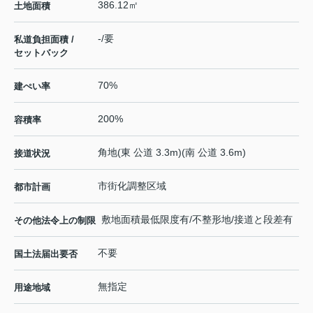
386.12㎡
土地面積
-/要
私道負担面積 /
セットバック
70%
建ぺい率
200%
容積率
角地(東 公道 3.3m)(南 公道 3.6m)
接道状況
市街化調整区域
都市計画
敷地面積最低限度有/不整形地/接道と段差有
その他法令上の制限
不要
国土法届出要否
無指定
用途地域