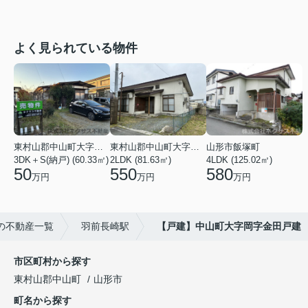
よく見られている物件
東村山郡中山町大字長崎
東村山郡中山町大字長崎
山形市飯塚町
3DK＋S(納戸) (60.33㎡)
2LDK (81.63㎡)
4LDK (125.02㎡)
50
550
580
万円
万円
万円
の不動産一覧
羽前長崎駅
【戸建】中山町大字岡字金田戸建
市区町村から探す
東村山郡中山町
山形市
町名から探す