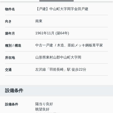
【戸建】中山町大字岡字金田戸建
物件名
南東
向き
1961年11月 (築64年)
築年月
中古一戸建 / 木造、亜鉛メッキ鋼板葺平家
種別 / 構造
山形県
東村山郡中山町
大字岡
所在地
左沢線
「
羽前長崎
」駅 徒歩22分
交通
設備条件
陽当り良好
設備条件
眺望良好