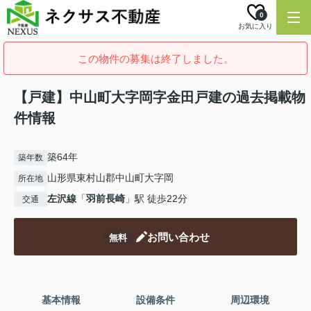
0
お気に入り
この物件の募集は終了しました。
【戸建】中山町大字岡字金田戸建の過去掲載物
件情報
築64年
築年数
山形県東村山郡中山町大字岡
所在地
左沢線
「
羽前長崎
」駅 徒歩22分
交通
お問い合わせ
無料
基本情報
設備条件
周辺環境