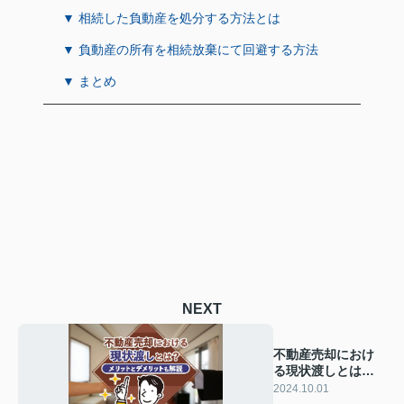
▼ 相続した負動産を処分する方法とは
▼ 負動産の所有を相続放棄にて回避する方法
▼ まとめ
NEXT
不動産売却におけ
る現状渡しとは？
メリットとデメリ
2024.10.01
ットも解説