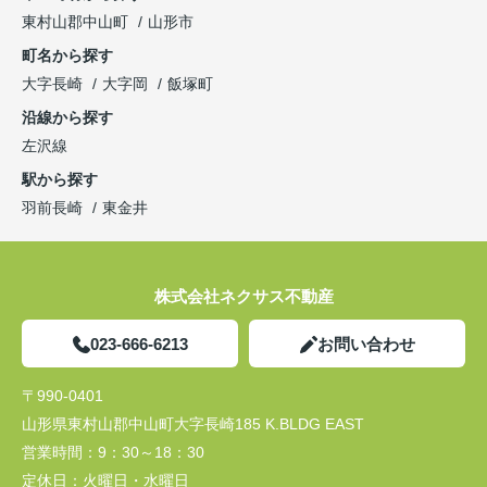
東村山郡中山町
山形市
町名から探す
大字長崎
大字岡
飯塚町
沿線から探す
左沢線
駅から探す
羽前長崎
東金井
株式会社ネクサス不動産
023-666-6213
お問い合わせ
〒990-0401
山形県東村山郡中山町大字長崎185 K.BLDG EAST
営業時間：
9：30～18：30
定休日：
火曜日・水曜日