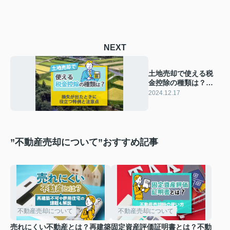
NEXT
土地売却で使える税
金控除の種類は？損
失が出たときに役立
2024.12.17
つ特例と注意点
”不動産売却について”おすすめ記事
不動産売却について
不動産売却について
売れにくい不動産とは？再建築
固定資産評価証明書とは？不動